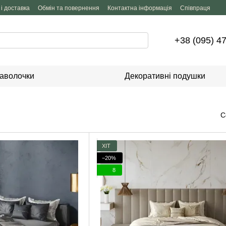
і доставка
Обмін та повернення
Контактна інформація
Співпраця
+38 (095) 4
аволочки
Декоративні подушки
С
ХІТ
−20%
8