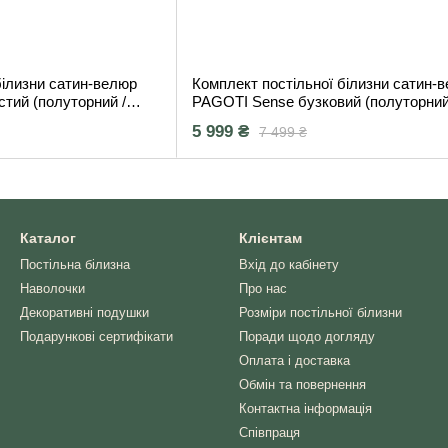
білизни сатин-велюр
Комплект постільної білизни сатин-
тий (полуторний /
PAGOTI Sense бузковий (полуторний
2×50×70 см)
5 999 ₴
7 499 ₴
Каталог
Клієнтам
Постільна білизна
Вхід до кабінету
Наволочки
Про нас
Декоративні подушки
Розміри постільної білизни
Подарункові сертифікати
Поради щодо догляду
Оплата і доставка
Обмін та повернення
Контактна інформація
Співпраця