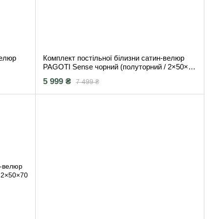
велюр
Комплект постільної білизни сатин-велюр
PAGOTI Sense чорний (полуторний / 2×50×70
см)
5 999 ₴
7 499 ₴