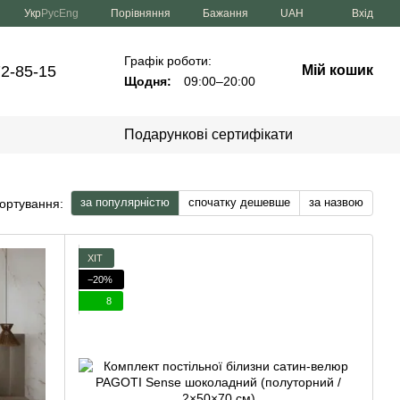
Порівняння
Укр
Рус
Eng
Бажання
UAH
Вхід
Графік роботи:
72-85-15
Мій кошик
Щодня:
09:00–20:00
Подарункові сертифікати
за популярністю
спочатку дешевше
за назвою
ортування:
ХІТ
−20%
8