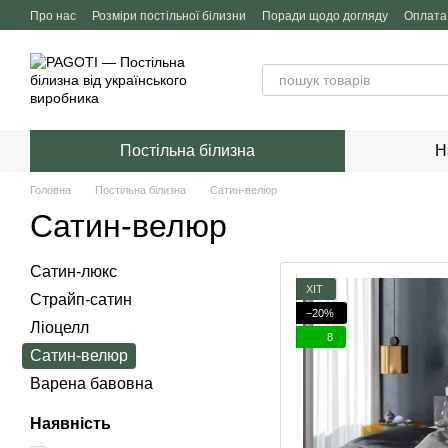
Перейти до основного контенту
Про нас
Розміри постільної білизни
Поради щодо догляду
Оплата 
Блог
Договір публічної оферти
Політика конфіденційності
Постільна білизна
Н
Головна
Постільна білизна
Сатин-велюр
Сатин-велюр
Сатин-люкс
ХІТ
Страйп-сатин
−20%
Ліоцелл
8
Сатин-велюр
Варена бавовна
Наявність