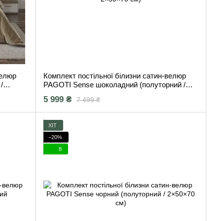
велюр
Комплект постільної білизни сатин-велюр
/
PAGOTI Sense шоколадний (полуторний /
2×50×70 см)
5 999 ₴
7 499 ₴
ХІТ
−20%
8