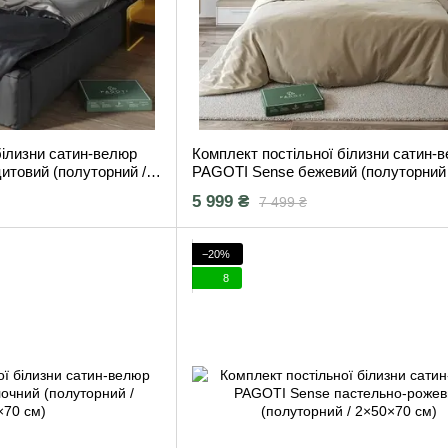
білизни сатин-велюр
Комплект постільної білизни сатин-
итовий (полуторний /
PAGOTI Sense бежевий (полуторний 
2×50×70 см)
5 999 ₴
7 499 ₴
−20%
8