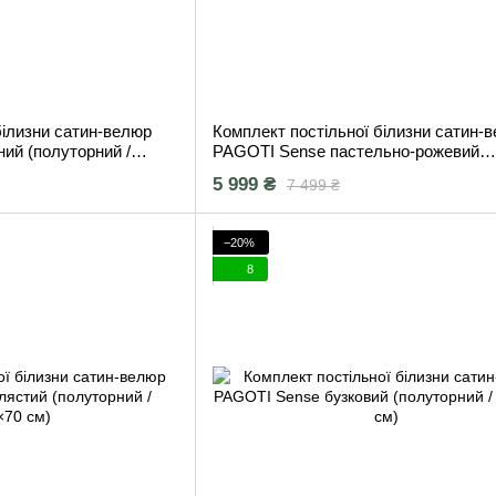
білизни сатин-велюр
Комплект постільної білизни сатин-
ий (полуторний /
PAGOTI Sense пастельно-рожевий
(полуторний / 2×50×70 см)
5 999 ₴
7 499 ₴
−20%
8