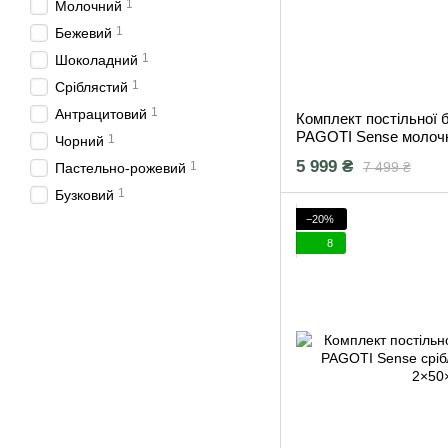
1
Молочний
1
Бежевий
1
Шоколадний
1
Сріблястий
1
Антрацитовий
Комплект постільної 
PAGOTI Sense молочн
1
Чорний
2×50×70 см)
5 999 ₴
7 499 ₴
1
Пастельно-рожевий
1
Бузковий
−20%
8