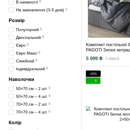
8
В наявності
8
На замовлення (3-5 днів)
Розмір
8
Полуторний
8
Двоспальний
Комплект постільної 
8
Євро
PAGOTI Sense антрац
8
Євро Максі
2×50×70 см)
5 999 ₴
7 499 ₴
8
Сімейний
8
Індивідуальний
−20%
Наволочки
8
8
50×70 см – 2 шт.
8
50×70 см – 4 шт.
8
70×70 см – 2 шт.
8
70×70 см – 4 шт.
Колір