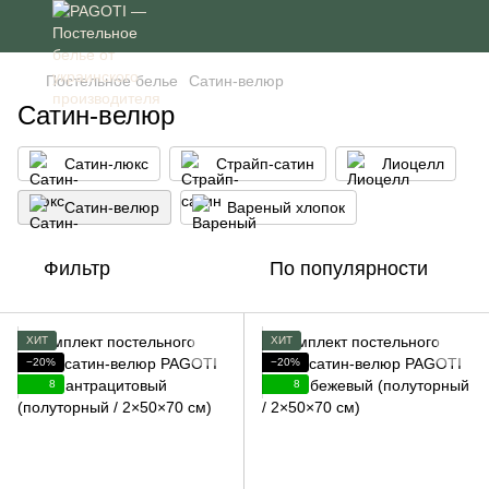
Постельное белье
Сатин-велюр
Сатин-велюр
Сатин-люкс
Страйп-сатин
Лиоцелл
Сатин-велюр
Вареный хлопок
Фильтр
По популярности
ХИТ
ХИТ
−20%
−20%
8
8