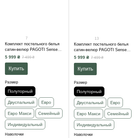
7
13
Комплект постельного белья
Комплект постельного белья
сатин-велюр PAGOTI Sense
сатин-велюр PAGOTI Sense
пастельно-розовый
черный (полуторный / 2×50×70
5 999 ₴
5 999 ₴
7 499 ₴
7 499 ₴
(полуторный / 2×50×70 см)
см)
Купить
Купить
Размер
Размер
Полуторный
Полуторный
Двуспальный
Евро
Двуспальный
Евро
Евро Макси
Семейный
Евро Макси
Семейный
Индивидуальный
Индивидуальный
Наволочки
Наволочки