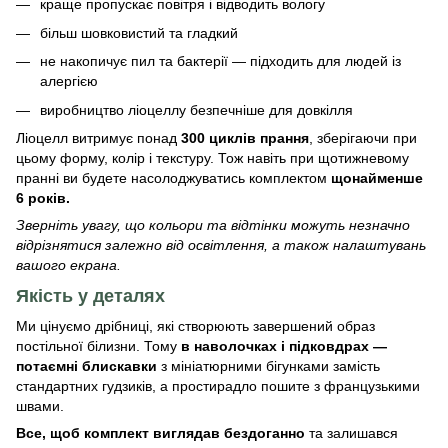
краще пропускає повітря і відводить вологу
більш шовковистий та гладкий
не накопичує пил та бактерії — підходить для людей із
алергією
виробництво ліоцеллу безпечніше для довкілля
Ліоцелл витримує понад
300 циклів прання
, зберігаючи при
цьому форму, колір і текстуру. Тож навіть при щотижневому
пранні ви будете насолоджуватись комплектом
щонайменше
6 років.
Зверніть увагу, що кольори та відтінки можуть незначно
відрізнятися залежно від освітлення, а також налаштувань
вашого екрана.
Якість у деталях
Ми цінуємо дрібниці, які створюють завершений образ
постільної білизни. Тому
в наволочках і підковдрах —
потаємні блискавки
з мініатюрними бігунками замість
стандартних гудзиків, а простирадло пошите з французькими
швами.
Все, щоб комплект виглядав бездоганно
та залишався