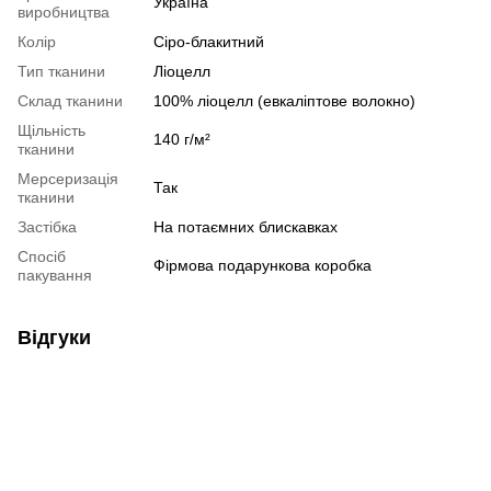
Україна
виробництва
Колір
Сіро-блакитний
Тип тканини
Ліоцелл
Склад тканини
100% ліоцелл (евкаліптове волокно)
Щільність
140 г/м²
тканини
Мерсеризація
Так
тканини
Застібка
На потаємних блискавках
Спосіб
Фірмова подарункова коробка
пакування
Відгуки