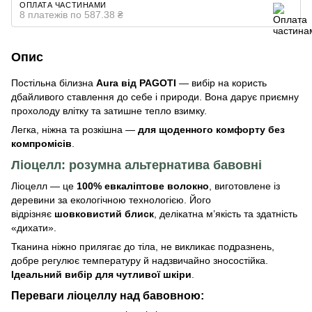
ОПЛАТА ЧАСТИНАМИ
8 платежів по 587.38 ₴
Опис
Постільна білизна
Aura від PAGOTI
— вибір на користь
дбайливого ставлення до себе і природи. Вона дарує приємну
прохолоду влітку та затишне тепло взимку.
Легка, ніжна та розкішна —
для щоденного комфорту без
компромісів
.
Ліоцелл: розумна альтернатива бавовні
Ліоцелл — це
100% евкаліптове волокно
, виготовлене із
деревини за екологічною технологією. Його
відрізняє
шовковистий блиск
, делікатна м’якість та здатність
«дихати».
Тканина ніжно прилягає до тіла, не викликає подразнень,
добре регулює температуру й надзвичайно зносостійка.
Ідеальний вибір для чутливої шкіри
.
Переваги ліоцеллу над бавовною: