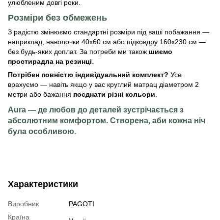
улюбленим довгі роки.
Розміри без обмежень
З радістю змінюємо стандартні розміри під ваші побажання —
наприклад, наволочки 40х60 см або підковдру 160х230 см —
без будь-яких доплат. За потреби ми також
шиємо
простирадла на резинці
.
Потрібен повністю індивідуальний комплект?
Усе
врахуємо — навіть якщо у вас круглий матрац діаметром 2
метри або бажання
поєднати різні кольори
.
Aura — де любов до деталей зустрічається з
абсолютним комфортом. Створена, аби кожна ніч
була особливою.
Характеристики
Виробник
PAGOTI
Країна