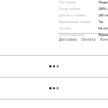
Тип тканини
Ліоце
Склад тканини
100% л
Щільність тканини
140 г/
Мерсеризація тканини
Так
Застібка
На по
Спосіб пакування
Фірмо
Доставка
Оплата
Кон