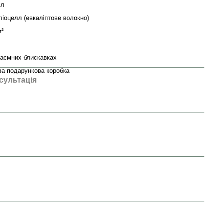
лл
іоцелл (евкаліптове волокно)
м²
таємних блискавках
ва подарункова коробка
сультація