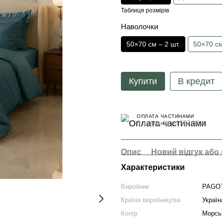
Таблиця розмірів
Наволочки
50×70 см – 2 шт.
50×70 см
Купити
В кредит
ОПЛАТА ЧАСТИНАМИ
8 платежів по 587.38 ₴
Опис
Новий відгук або
Характеристики
Виробник
PAGO
Країна виробництва
Україн
Колір
Морсь