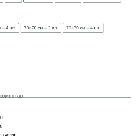
 – 4 шт.
70×70 см – 2 шт.
70×70 см – 4 шт.
 коментар
TI
а
ка хвиля