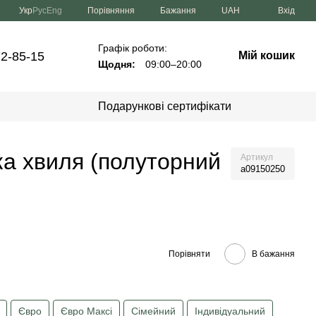
Порівняння
Укр
Рус
Eng
Бажання
UAH
Вхід
Графік роботи:
72-85-15
Мій кошик
Щодня:
09:00–20:00
Подарункові сертифікати
ка хвиля (полуторний
Артикул
a09150250
Порівняти
В бажання
Євро
Євро Максі
Сімейний
Індивідуальний