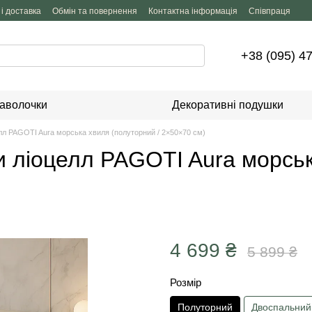
і доставка
Обмін та повернення
Контактна інформація
Співпраця
+38 (095) 4
аволочки
Декоративні подушки
елл PAGOTI Aura морська хвиля (полуторний / 2×50×70 см)
ни ліоцелл PAGOTI Aura морсь
4 699 ₴
5 899 ₴
Розмір
Полуторний
Двоспальний