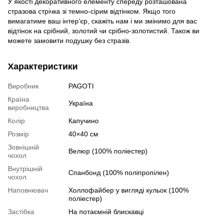
У якості декоративного елементу спереду розташована
стразова стрічка зі темно-сірим відтінком. Якщо того
вимагатиме ваш інтер’єр, скажіть нам і ми змінимо для вас
відтінок на срібний, золотий чи срібно-золотистий. Також ви
можете замовити подушку без стразів.
Характеристики
Виробник
PAGOTI
Країна
Україна
виробництва
Колір
Капучино
Розмір
40×40 см
Зовнішній
Велюр (100% поліестер)
чохол
Внутрішній
Спанбонд (100% поліпропілен)
чохол
Наповнювач
Холлофайбер у вигляді кульок (100%
поліестер)
Застібка
На потаємній блискавці