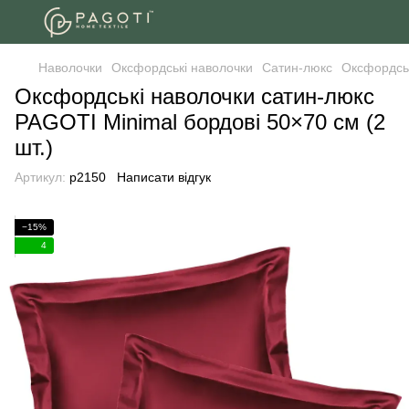
Наволочки
Оксфордські наволочки
Сатин-люкс
Оксфордськ
Оксфордські наволочки сатин-люкс
PAGOTI Minimal бордові 50×70 см (2
шт.)
Артикул:
p2150
Написати відгук
−15%
4