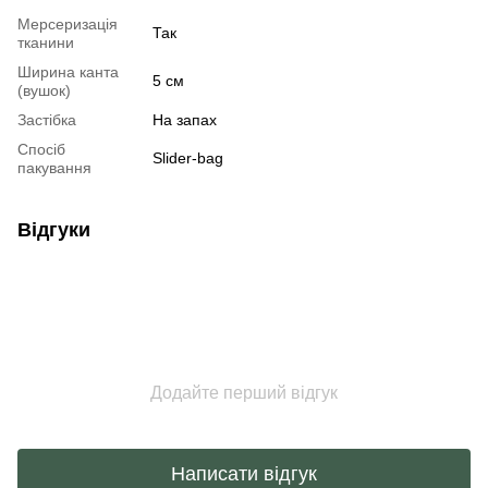
Мерсеризація
Так
тканини
Ширина канта
5 см
(вушок)
Застібка
На запах
Спосіб
Slider-bag
пакування
Відгуки
Додайте перший відгук
Написати відгук