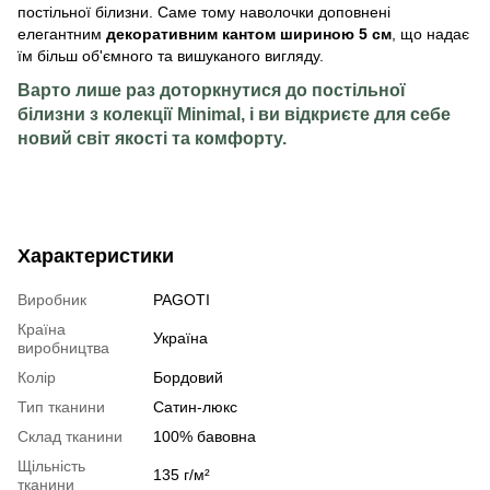
постільної білизни. Саме тому наволочки доповнені
елегантним
декоративним кантом шириною 5 см
, що надає
їм більш об'ємного та вишуканого вигляду.
Варто лише раз доторкнутися до постільної
білизни з колекції
Minimal
, і ви відкриєте для себе
новий світ якості та комфорту.
Характеристики
Виробник
PAGOTI
Країна
Україна
виробництва
Колір
Бордовий
Тип тканини
Сатин-люкс
Склад тканини
100% бавовна
Щільність
135 г/м²
тканини