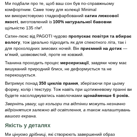
Ми подбали про те, щоб ваш сон був по-справжньому
комфортним. Саме тому для колекції Minimal
ми використовуємо гладкофарбований
сатин люксової
якості
, виготовлений із
100% натуральної бавовни
щільністю 135 г/м².
Сатин-люкс від PAGOTI чудово
пропускає повітря та вбирає
вологу
, тож ідеально підходить як для спекотного літа, так і
для прохолодних зимових ночей. Він
приємний на дотик
—
м’який, шовковистий, проте не ковзкий.
Тканина проходить процес
мерсеризації
, завдяки чому має
вишуканий природний блиск, не деформується та не
перекошується.
Витримує понад
350 циклів прання
, зберігаючи при цьому
форму, колір і текстуру. Тож навіть при щотижневому пранні ви
будете насолоджуватись наволочками
щонайменше 6 років.
Зверніть увагу, що кольори та відтінки можуть незначно
відрізнятися залежно від освітлення, а також налаштувань
вашого екрана.
Якість у деталях
Ми цінуємо дрібниці, які створюють завершений образ