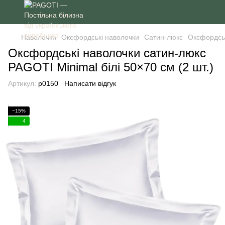
Наволочки
Оксфордські наволочки
Сатин-люкс
Оксфордськ
Оксфордські наволочки сатин-люкс
PAGOTI Minimal білі 50×70 см (2 шт.)
Артикул:
p0150
Написати відгук
−15%
4