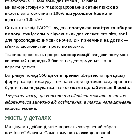
комфортним. Саме тому для колекції Minimal
ми використовуємо гладкофарбований
сатин люксової
якості
, виготовлений із
100% натуральної бавовни
щільністю 135 г/м².
Сатин-люкс від PAGOTI чудово
пропускає повітря та вбирає
вологу
, тож ідеально підходить як для спекотного літа, так і
для прохолодних зимових ночей. Він
приємний на дотик
—
м’який, шовковистий, проте не ковзкий.
Тканина проходить процес
мерсеризації
, завдяки чому має
вишуканий природний блиск, не деформується та не
перекошується.
Витримує понад
350 циклів прання
, зберігаючи при цьому
форму, колір і текстуру. Тож навіть при щотижневому пранні ви
будете насолоджуватись наволочками
щонайменше 6 років.
Зверніть увагу, що кольори та відтінки можуть незначно
відрізнятися залежно від освітлення, а також налаштувань
вашого екрана.
Якість у деталях
Ми цінуємо дрібниці, які створюють завершений образ
постільної білизни. Саме тому наволочки доповнені