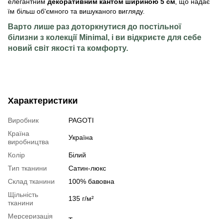
елегантним
декоративним кантом шириною 5 см
, що надає
їм більш об'ємного та вишуканого вигляду.
Варто лише раз доторкнутися до постільної
білизни з колекції
Minimal
, і ви відкриєте для себе
новий світ якості та комфорту.
Характеристики
Виробник
PAGOTI
Країна
Україна
виробництва
Колір
Білий
Тип тканини
Сатин-люкс
Склад тканини
100% бавовна
Щільність
135 г/м²
тканини
Мерсеризація