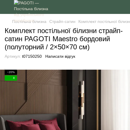
Постільна білизна
Страйп-сатин
Комплект постільної білиз
Комплект постільної білизни страйп-
сатин PAGOTI Maestro бордовий
(полуторний / 2×50×70 см)
Артикул:
t07150250
Написати відгук
−20%
8