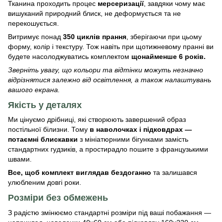
Тканина проходить процес
мерсеризації
, завдяки чому має
вишуканий природний блиск, не деформується та не
перекошується.
Витримує понад
350 циклів прання
, зберігаючи при цьому
форму, колір і текстуру. Тож навіть при щотижневому пранні ви
будете насолоджуватись комплектом
щонайменше 6 років.
Зверніть увагу, що кольори та відтінки можуть незначно
відрізнятися залежно від освітлення, а також налаштувань
вашого екрана.
Якість у деталях
Ми цінуємо дрібниці, які створюють завершений образ
постільної білизни. Тому
в наволочках і підковдрах —
потаємні блискавки
з мініатюрними бігунками замість
стандартних гудзиків, а простирадло пошите з французькими
швами.
Все, щоб комплект виглядав бездоганно
та залишався
улюбленим довгі роки.
Розміри без обмежень
З радістю змінюємо стандартні розміри під ваші побажання —