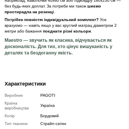
наприклад, наволочки 40х60 см або підковдру 160х230 см —
без будь-яких доплат. За потреби ми також
шиємо
простирадла на резинці
.
Потрібен повністю індивідуальний комплект?
Усе
врахуємо — навіть якщо у вас круглий матрац діаметром 2
метри або бажання
поєднати різні кольори
.
Maestro — звучить як класика, відчувається як
досконалість. Для тих, хто цінує вишуканість у
деталях та бездоганну якість.
Характеристики
Виробник
PAGOTI
Країна
Україна
виробництва
Колір
Бордовий
Тип тканини
Страйп-сатин