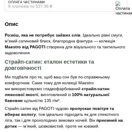
ОПЛАТА ЧАСТИНАМИ
8 платежів по 537.38 ₴
Опис
Розкіш, яка не потребує зайвих слів
.
Ідеально рівні смуги,
м’який сатиновий блиск, благородна фактура — колекція
Maestro від PAGOTI
створена для візуального та тактильного
задоволення.
Страйп-сатин: еталон естетики та
довговічності
Ми подбали про те, щоб ваш сон був по-справжньому
комфортним. Саме тому для колекції Maestro
ми використовуємо гладкофарбований
страйп-сатин
люксової якості
, виготовлений із
100% натуральної
бавовни
щільністю 135 г/м².
Страйп-сатин від PAGOTI чудово
пропускає повітря та
вбирає вологу
, тож ідеально підходить як для спекотного
літа, так і для прохолодних зимових ночей. Він
приємний на
дотик
— м’який, шовковистий, проте не ковзкий.