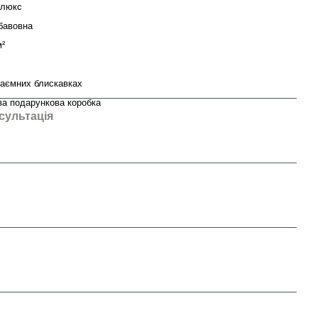
-люкс
бавовна
м²
таємних блискавках
ва подарункова коробка
сультація