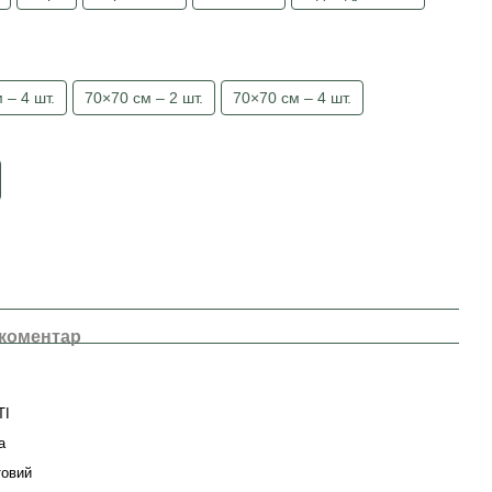
 – 4 шт.
70×70 см – 2 шт.
70×70 см – 4 шт.
 коментар
TI
а
товий