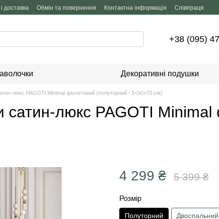
і доставка
Обмін та повернення
Контактна інформація
Співпраця
+38 (095) 4
аволочки
Декоративні подушки
сатин-люкс PAGOTI Minimal фіолетовий (полуторний / 2×50×70 см)
ни сатин-люкс PAGOTI Minimal
4 299 ₴
5 399 ₴
Розмір
Полуторний
Двоспальний