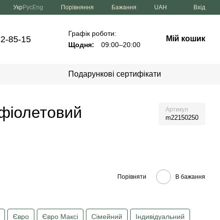
Порівняння
Укр
Рус
Eng
Бажання
UAH
Вхід
Графік роботи:
72-85-15
Мій кошик
Щодня:
09:00–20:00
Подарункові сертифікати
 фіолетовий
Артикул
m22150250
Порівняти
В бажання
Євро
Євро Максі
Сімейний
Індивідуальний