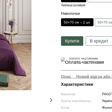
Таблиця розмірів
Наволочки
50×70 см – 2 шт.
50×70 см
Купити
В кредит
ОПЛАТА ЧАСТИНАМИ
8 платежів по 537.38 ₴
Опис
Новий відгук або
Характеристики
Виробник
PAGO
Країна виробництва
Україн
Колір
Фіоле