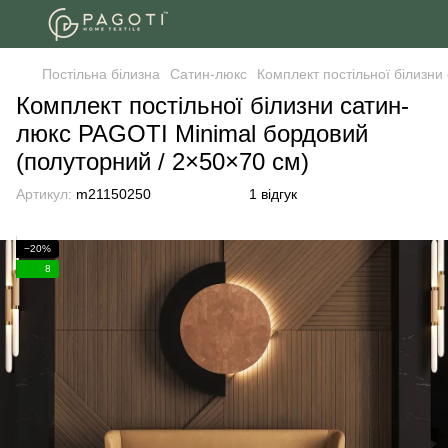
Постільна білизна
Сатин-люкс
Комплект постільної білизни
Комплект постільної білизни сатин-
люкс PAGOTI Minimal бордовий
(полуторний / 2×50×70 см)
Артикул:
m21150250
1 відгук
−20%
8