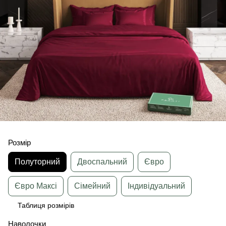
Розмір
Полуторний
Двоспальний
Євро
Євро Максі
Сімейний
Індивідуальний
Таблиця розмірів
Наволочки