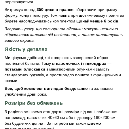
перекошується.
Витримує понад
350 циклів прання
, зберігаючи при цьому
форму, колір і текстуру. Тож навіть при щотижневому пранні ви
будете насолоджуватись комплектом
щонайменше 6 років.
Зверніть увагу, що кольори та відтінки можуть незначно
відрізнятися залежно від освітлення, а також налаштувань
вашого екрана.
Якість у деталях
Ми цінуємо дрібниці, які створюють завершений образ
постільної білизни. Тому
в наволочках і підковдрах —
потаємні блискавки
з мініатюрними бігунками замість
стандартних гудзиків, а простирадло пошите з французькими
швами.
Все, щоб комплект виглядав бездоганно
та залишався
улюбленим довгі роки.
Розміри без обмежень
З радістю змінюємо стандартні розміри під ваші побажання —
наприклад, наволочки 40х60 см або підковдру 160х230 см —
без будь-яких доплат. За потреби ми також
шиємо
простирадла на резинці
.