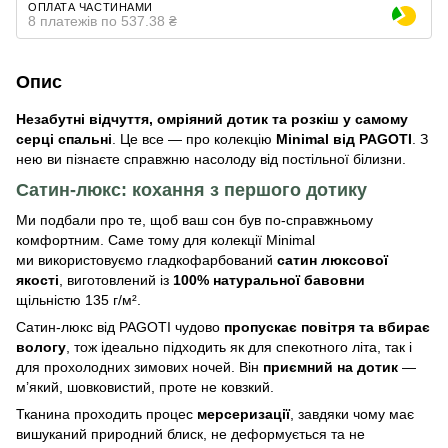
ОПЛАТА ЧАСТИНАМИ
8 платежів по 537.38 ₴
Опис
Незабутні відчуття, омріяний дотик та розкіш у самому
серці спальні
. Це все — про колекцію
Minimal від PAGOTI
. З
нею ви пізнаєте справжню насолоду від постільної білизни.
Сатин-люкс: кохання з першого дотику
Ми подбали про те, щоб ваш сон був по-справжньому
комфортним. Саме тому для колекції Minimal
ми використовуємо гладкофарбований
сатин люксової
якості
, виготовлений із
100% натуральної бавовни
щільністю 135 г/м².
Сатин-люкс від PAGOTI чудово
пропускає повітря та вбирає
вологу
, тож ідеально підходить як для спекотного літа, так і
для прохолодних зимових ночей. Він
приємний на дотик
—
м’який, шовковистий, проте не ковзкий.
Тканина проходить процес
мерсеризації
, завдяки чому має
вишуканий природний блиск, не деформується та не