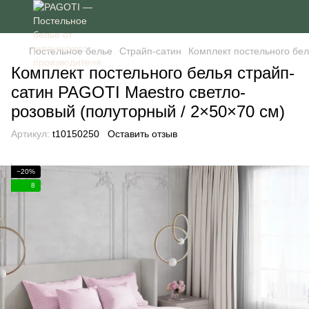
Постельное белье
Страйп-сатин
Комплект постельного бел
Комплект постельного белья страйп-
сатин PAGOTI Maestro светло-
розовый (полуторный / 2×50×70 см)
Артикул:
t10150250
Оставить отзыв
−20%
8