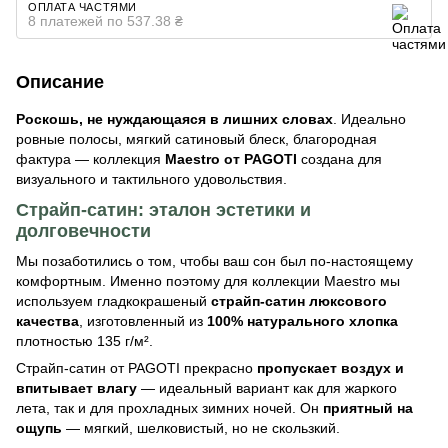
ОПЛАТА ЧАСТЯМИ
8 платежей по 537.38 ₴
Описание
Роскошь, не нуждающаяся в лишних словах
. Идеально
ровные полосы, мягкий сатиновый блеск, благородная
фактура — коллекция
Maestro от PAGOTI
создана для
визуального и тактильного удовольствия.
Страйп-сатин: эталон эстетики и
долговечности
Мы позаботились о том, чтобы ваш сон был по-настоящему
комфортным. Именно поэтому для коллекции Maestro мы
используем гладкокрашеный
страйп-сатин люксового
качества
, изготовленный из
100% натурального хлопка
плотностью 135 г/м².
Страйп-сатин от PAGOTI прекрасно
пропускает воздух и
впитывает влагу
— идеальный вариант как для жаркого
лета, так и для прохладных зимних ночей. Он
приятный на
ощупь
— мягкий, шелковистый, но не скользкий.