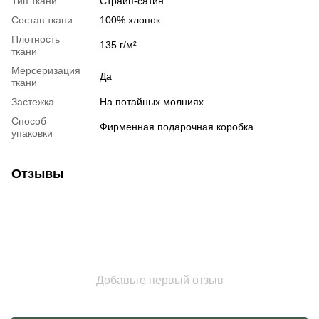
Тип ткани
Страйп-сатин
Состав ткани
100% хлопок
Плотность
135 г/м²
ткани
Мерсеризация
Да
ткани
Застежка
На потайных молниях
Способ
Фирменная подарочная коробка
упаковки
Отзывы
Добавьте первый отзыв