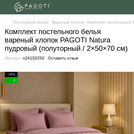
Постельное белье
Вареный хлопок
Комплект постельного 
Комплект постельного белья
вареный хлопок PAGOTI Natura
пудровый (полуторный / 2×50×70 см)
Артикул:
n24150250
Оставить отзыв
−20%
8