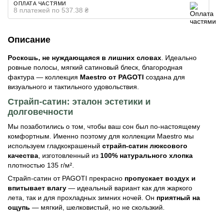
ОПЛАТА ЧАСТЯМИ
8 платежей по 537.38 ₴
Описание
Роскошь, не нуждающаяся в лишних словах
. Идеально
ровные полосы, мягкий сатиновый блеск, благородная
фактура — коллекция
Maestro от PAGOTI
создана для
визуального и тактильного удовольствия.
Страйп-сатин: эталон эстетики и
долговечности
Мы позаботились о том, чтобы ваш сон был по-настоящему
комфортным. Именно поэтому для коллекции Maestro мы
используем гладкокрашеный
страйп-сатин люксового
качества
, изготовленный из
100% натурального хлопка
плотностью 135 г/м².
Страйп-сатин от PAGOTI прекрасно
пропускает воздух и
впитывает влагу
— идеальный вариант как для жаркого
лета, так и для прохладных зимних ночей. Он
приятный на
ощупь
— мягкий, шелковистый, но не скользкий.