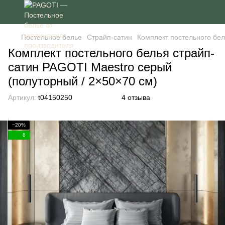
Постельное белье
Страйп-сатин
Комплект постельного бел
Комплект постельного белья страйп-
сатин PAGOTI Maestro серый
(полуторный / 2×50×70 см)
Артикул:
t04150250
4 отзыва
−20%
8