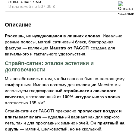
ОПЛАТА ЧАСТЯМИ
8 платежей по 537.38 ₴
Описание
Роскошь, не нуждающаяся в лишних словах
. Идеально
ровные полосы, мягкий сатиновый блеск, благородная
фактура — коллекция
Maestro от PAGOTI
создана для
визуального и тактильного удовольствия.
Страйп-сатин: эталон эстетики и
долговечности
Мы позаботились о том, чтобы ваш сон был по-настоящему
комфортным. Именно поэтому для коллекции Maestro мы
используем гладкокрашеный
страйп-сатин люксового
качества
, изготовленный из
100% натурального хлопка
плотностью 135 г/м².
Страйп-сатин от PAGOTI прекрасно
пропускает воздух и
впитывает влагу
— идеальный вариант как для жаркого
лета, так и для прохладных зимних ночей. Он
приятный на
ощупь
— мягкий, шелковистый, но не скользкий.