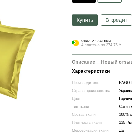
Купить
В кредит
ОПЛАТА ЧАСТЯМИ
4 платежа по 274.75 ₴
Описание
Новый отзыв
Характеристики
Производитель
PAGOT
Страна производства
Украин
Цвет
Горчич
Тип ткани
Сатин-
Состав ткани
100% х
Плотность ткани
135 г/м
Мерсеризация ткани
Да