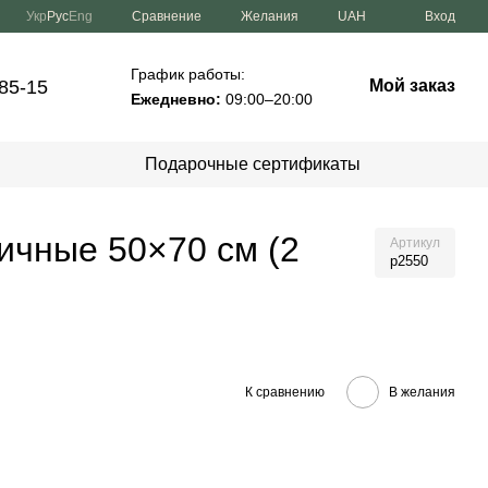
Сравнение
Укр
Рус
Eng
Желания
UAH
Вход
График работы:
-85-15
Мой заказ
Ежедневно:
09:00–20:00
Подарочные сертификаты
ичные 50×70 см (2
Артикул
p2550
К сравнению
В желания