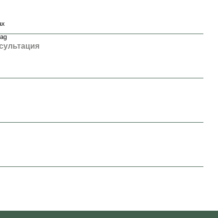
ах
bag
сультация