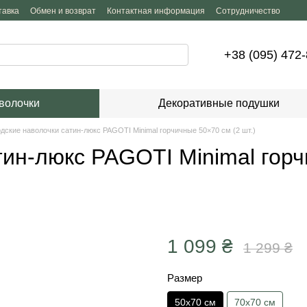
тавка
Обмен и возврат
Контактная информация
Сотрудничество
+38 (095) 472
волочки
Декоративные подушки
ские наволочки сатин-люкс PAGOTI Minimal горчичные 50×70 см (2 шт.)
ин-люкс PAGOTI Minimal горч
1 099 ₴
1 299 ₴
Размер
50х70 см
70х70 см