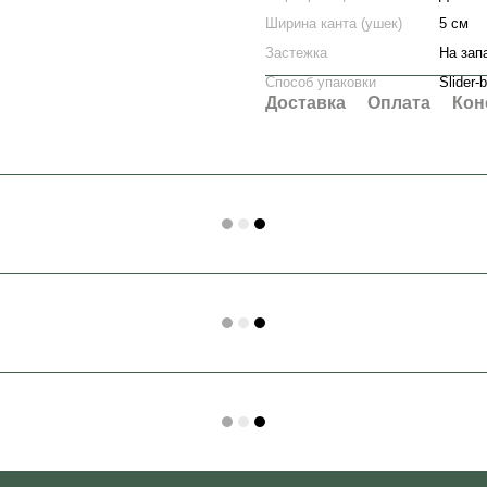
Ширина канта (ушек)
5 см
Застежка
На зап
Способ упаковки
Slider-
Доставка
Оплата
Кон