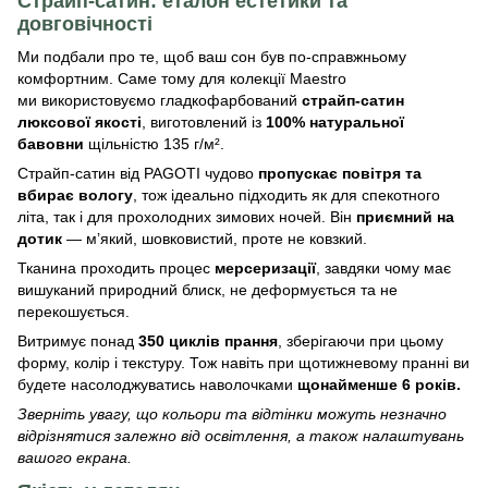
Страйп-сатин: еталон естетики та
довговічності
Ми подбали про те, щоб ваш сон був по-справжньому
комфортним. Саме тому для колекції Maestro
ми використовуємо гладкофарбований
страйп-сатин
люксової якості
, виготовлений із
100% натуральної
бавовни
щільністю 135 г/м².
Страйп-сатин від PAGOTI чудово
пропускає повітря та
вбирає вологу
, тож ідеально підходить як для спекотного
літа, так і для прохолодних зимових ночей. Він
приємний на
дотик
— м’який, шовковистий, проте не ковзкий.
Тканина проходить процес
мерсеризації
, завдяки чому має
вишуканий природний блиск, не деформується та не
перекошується.
Витримує понад
350 циклів прання
, зберігаючи при цьому
форму, колір і текстуру. Тож навіть при щотижневому пранні ви
будете насолоджуватись наволочками
щонайменше 6 років.
Зверніть увагу, що кольори та відтінки можуть незначно
відрізнятися залежно від освітлення, а також налаштувань
вашого екрана.