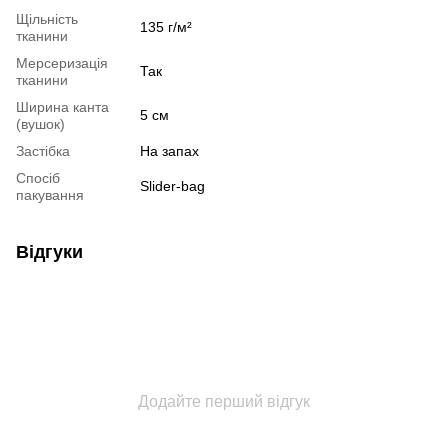
Щільність
135 г/м²
тканини
Мерсеризація
Так
тканини
Ширина канта
5 см
(вушок)
Застібка
На запах
Спосіб
Slider-bag
пакування
Відгуки
Додайте перший відгук