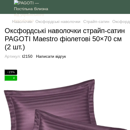
Наволочки
Оксфордські наволочки
Cтрайп-сатин
Оксфордс
Оксфордські наволочки страйп-сатин
PAGOTI Maestro фіолетові 50×70 см
(2 шт.)
Артикул:
t2150
Написати відгук
−15%
4